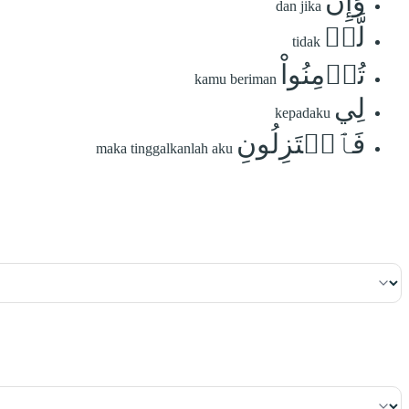
وَإِن
dan jika
لَّمۡ
tidak
تُؤۡمِنُواْ
kamu beriman
لِي
kepadaku
فَٱعۡتَزِلُونِ
maka tinggalkanlah aku