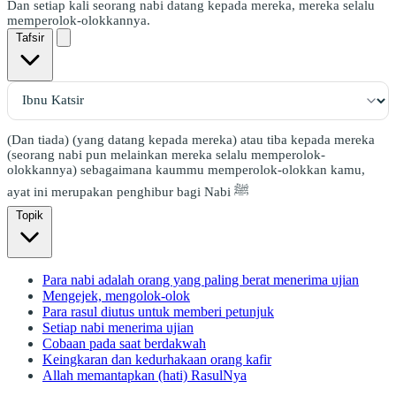
Dan setiap kali seorang nabi datang kepada mereka, mereka selalu
memperolok-olokkannya.
Tafsir
(Dan tiada) (yang datang kepada mereka) atau tiba kepada mereka
(seorang nabi pun melainkan mereka selalu memperolok-
olokkannya) sebagaimana kaummu memperolok-olokkan kamu,
ayat ini merupakan penghibur bagi Nabi ﷺ
Topik
Para nabi adalah orang yang paling berat menerima ujian
Mengejek, mengolok-olok
Para rasul diutus untuk memberi petunjuk
Setiap nabi menerima ujian
Cobaan pada saat berdakwah
Keingkaran dan kedurhakaan orang kafir
Allah memantapkan (hati) RasulNya