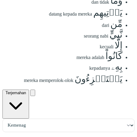
وَمَا
dan tidak
يَأۡتِيهِم
datang kepada mereka
مِّن
dari
نَّبِيٍّ
seorang nabi
إِلَّا
kecuali
كَانُواْ
mereka adalah
بِهِۦ
kepadanya
يَسۡتَهۡزِءُونَ
mereka memperolok-olok
Terjemahan