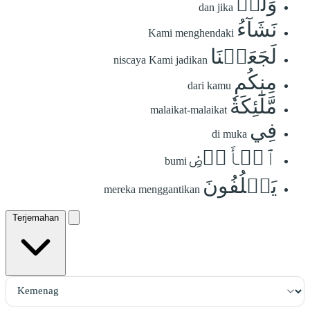
وَلَوۡ
dan jika
نَشَآءُ
Kami menghendaki
لَجَعَلۡنَا
niscaya Kami jadikan
مِنكُم
dari kamu
مَّلَٰٓئِكَةٗ
malaikat-malaikat
فِي
di muka
ٱلۡأَرۡضِ
bumi
يَخۡلُفُونَ
mereka menggantikan
Terjemahan