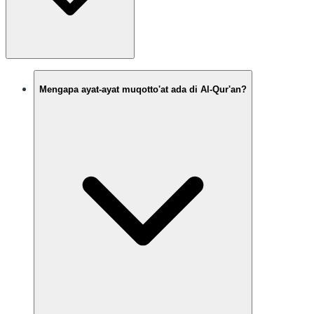
Mengapa ayat-ayat muqotto'at ada di Al-Qur'an?