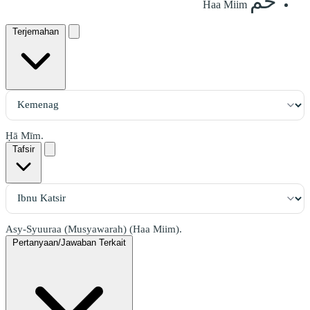
حمٓ
Haa Miim
Terjemahan
Ḥā Mīm.
Tafsir
Asy-Syuuraa (Musyawarah) (Haa Miim).
Pertanyaan/Jawaban Terkait