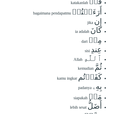
قُلۡ
katakanlah
أَرَءَيۡتُمۡ
bagaimana pendapatmu
إِن
jika
كَانَ
ia adalah
مِنۡ
dari
عِندِ
sisi
ٱللَّهِ
Allah
ثُمَّ
kemudian
كَفَرۡتُم
kamu ingkar
بِهِۦ
padanya
مَنۡ
siapakah
أَضَلُّ
lebih sesat