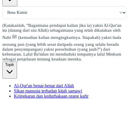
(Katakanlah, "Bagaimana pendapat kalian jika ia) yakni Al-Qur'an
itu (datang dari sisi Allah) sebagaimana yang telah dikatakan oleh
Nabi ﷺ (kemudian kalian mengingkarinya. Siapakah) yakni tiada
seorang pun (yang lebih sesat daripada orang yang selalu berada
dalam penyimpangan) yakni perselisihan (yang jauh?") dari
kebenaran. Lafal Ba'iidun ini menduduki tempatnya lafal Minkum
sebagai penjelasan tentang keadaan mereka.
Topik
Al-Qur'an benar-benar dari Allah
Sikap manusia terhadap kitab samawi
Keingkaran dan kedurhakaan orang kafir