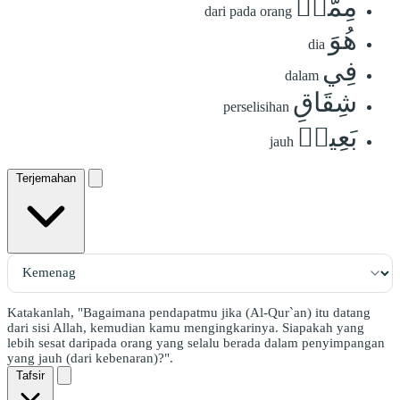
مِمَّنۡ
dari pada orang
هُوَ
dia
فِي
dalam
شِقَاقِ
perselisihan
بَعِيدٖ
jauh
Terjemahan
Katakanlah, "Bagaimana pendapatmu jika (Al-Qur`an) itu datang
dari sisi Allah, kemudian kamu mengingkarinya. Siapakah yang
lebih sesat daripada orang yang selalu berada dalam penyimpangan
yang jauh (dari kebenaran)?".
Tafsir