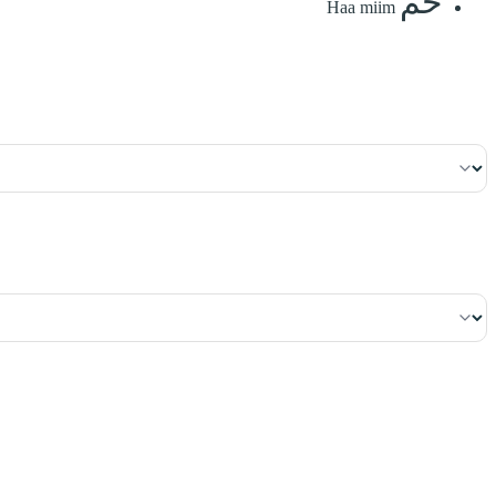
حمٓ
Haa miim