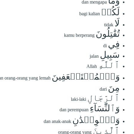
وَمَا
dan mengapa
لَكُمۡ
bagi kalian
لَا
tidak
تُقَٰتِلُونَ
kamu berperang
فِي
di
سَبِيلِ
jalan
ٱللَّهِ
Allah
وَٱلۡمُسۡتَضۡعَفِينَ
an orang-orang yang lemah
مِنَ
dari
ٱلرِّجَالِ
laki-laki
وَٱلنِّسَآءِ
dan perempuan
وَٱلۡوِلۡدَٰنِ
dan anak-anak
ٱلَّذِينَ
orang-orang yang