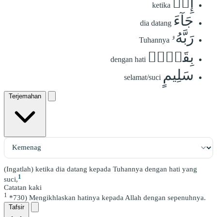
إِذۡ
ketika
جَآءَ
dia datang
رَبَّهُۥ
Tuhannya
بِقَلۡبٖ
dengan hati
سَلِيمٍ
selamat/suci
Terjemahan
(Ingatlah) ketika dia datang kepada Tuhannya dengan hati yang
1
suci,
Catatan kaki
1
*730) Mengikhlaskan hatinya kepada Allah dengan sepenuhnya.
Tafsir