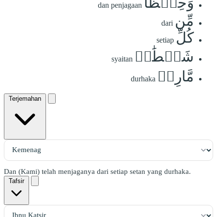
وَحِفۡظٗا
dan penjagaan
مِّن
dari
كُلِّ
setiap
شَيۡطَٰنٖ
syaitan
مَّارِدٖ
durhaka
Terjemahan
Dan (Kami) telah menjaganya dari setiap setan yang durhaka.
Tafsir