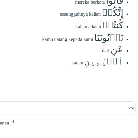
قَالُوٓاْ
mereka berkata
إِنَّكُمۡ
sesungguhnya kalian
كُنتُمۡ
kalian adalah
تَأۡتُونَنَا
kamu datang kepada kami
عَنِ
dari
ٱلۡيَمِينِ
kanan
1
anan."