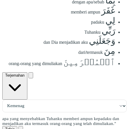
بِمَا
dengan apa/sebab
غَفَرَ
memberi ampun
لِي
padaku
رَبِّي
Tuhanku
وَجَعَلَنِي
dan Dia menjadikan aku
مِنَ
dari/termasuk
ٱلۡمُكۡرَمِينَ
orang-orang yang dimuliakan
Terjemahan
apa yang menyebabkan Tuhanku memberi ampun kepadaku dan
menjadikan aku termasuk orang-orang yang telah dimuliakan."