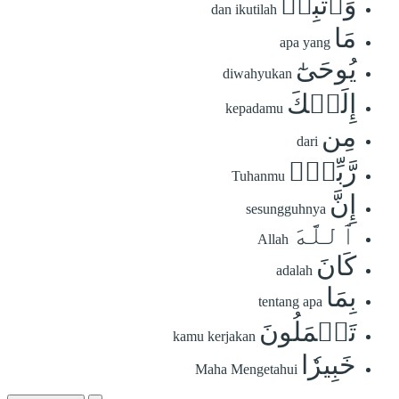
وَٱتَّبِعۡ
dan ikutilah
مَا
apa yang
يُوحَىٰٓ
diwahyukan
إِلَيۡكَ
kepadamu
مِن
dari
رَّبِّكَۚ
Tuhanmu
إِنَّ
sesungguhnya
ٱللَّهَ
Allah
كَانَ
adalah
بِمَا
tentang apa
تَعۡمَلُونَ
kamu kerjakan
خَبِيرٗا
Maha Mengetahui