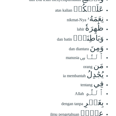
عَلَيۡكُمۡ
atas kalian
نِعَمَهُۥ
nikmat-Nya
ظَٰهِرَةٗ
lahir
وَبَاطِنَةٗۗ
dan batin
وَمِنَ
dan diantara
ٱلنَّاسِ
manusia
مَن
orang
يُجَٰدِلُ
ia membantah
فِي
tentang
ٱللَّهِ
Allah
بِغَيۡرِ
dengan tanpa
عِلۡمٖ
ilmu pengetahuan