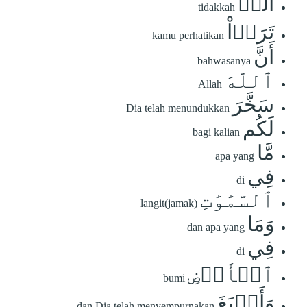
أَلَمۡ
tidakkah
تَرَوۡاْ
kamu perhatikan
أَنَّ
bahwasanya
ٱللَّهَ
Allah
سَخَّرَ
Dia telah menundukkan
لَكُم
bagi kalian
مَّا
apa yang
فِي
di
ٱلسَّمَٰوَٰتِ
langit(jamak)
وَمَا
dan apa yang
فِي
di
ٱلۡأَرۡضِ
bumi
وَأَسۡبَغَ
dan Dia telah menyempurnakan