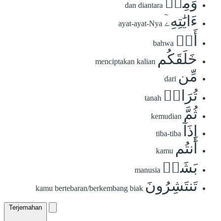
وَمِنۡ
dan diantara
ءَايَٰتِهِۦٓ
ayat-ayat-Nya
أَنۡ
bahwa
خَلَقَكُم
menciptakan kalian
مِّن
dari
تُرَابٖ
tanah
ثُمَّ
kemudian
إِذَآ
tiba-tiba
أَنتُم
kamu
بَشَرٞ
manusia
تَنتَشِرُونَ
kamu bertebaran/berkembang biak
Terjemahan