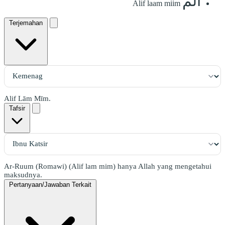
الٓمٓ
Alif laam miim
Terjemahan
Alif Lām Mīm.
Tafsir
Ar-Ruum (Romawi) (Alif lam mim) hanya Allah yang mengetahui
maksudnya.
Pertanyaan/Jawaban Terkait