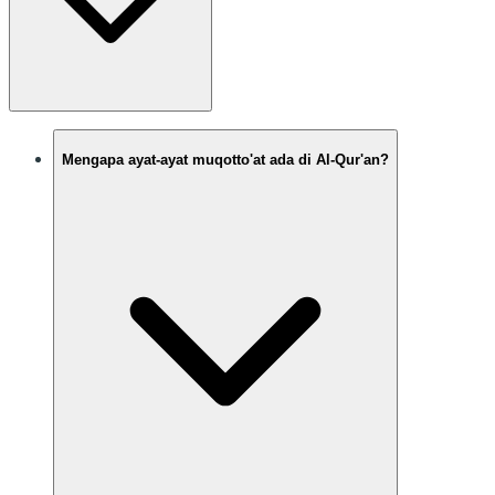
Mengapa ayat-ayat muqotto'at ada di Al-Qur'an?