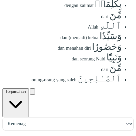
بِكَلِمَةٖ
dengan kalimat
مِّنَ
dari
ٱللَّهِ
Allah
وَسَيِّدٗا
dan (menjadi) ketua
وَحَصُورٗا
dan menahan diri
وَنَبِيّٗا
dan seorang Nabi
مِّنَ
dari
ٱلصَّـٰلِحِينَ
orang-orang yang saleh
Terjemahan