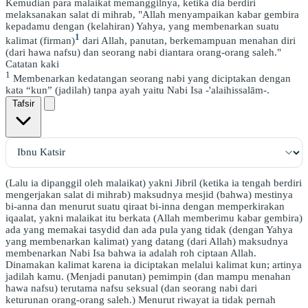
Kemudian para malaikat memanggilnya, ketika dia berdiri
melaksanakan salat di mihrab, "Allah menyampaikan kabar gembira
kepadamu dengan (kelahiran) Yahya, yang membenarkan suatu
1
kalimat (firman)
dari Allah, panutan, berkemampuan menahan diri
(dari hawa nafsu) dan seorang nabi diantara orang-orang saleh."
Catatan kaki
1
Membenarkan kedatangan seorang nabi yang diciptakan dengan
kata “kun” (jadilah) tanpa ayah yaitu Nabi Isa -'alaihissalām-.
Tafsir
(Lalu ia dipanggil oleh malaikat) yakni Jibril (ketika ia tengah berdiri
mengerjakan salat di mihrab) maksudnya mesjid (bahwa) mestinya
bi-anna dan menurut suatu qiraat bi-inna dengan memperkirakan
iqaalat, yakni malaikat itu berkata (Allah memberimu kabar gembira)
ada yang memakai tasydid dan ada pula yang tidak (dengan Yahya
yang membenarkan kalimat) yang datang (dari Allah) maksudnya
membenarkan Nabi Isa bahwa ia adalah roh ciptaan Allah.
Dinamakan kalimat karena ia diciptakan melalui kalimat kun; artinya
jadilah kamu. (Menjadi panutan) pemimpin (dan mampu menahan
hawa nafsu) terutama nafsu seksual (dan seorang nabi dari
keturunan orang-orang saleh.) Menurut riwayat ia tidak pernah