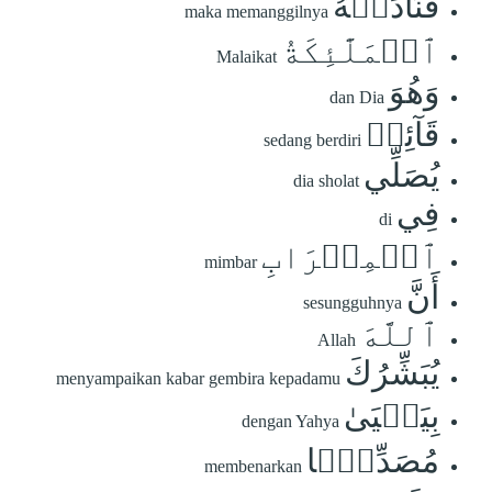
فَنَادَتۡهُ
maka memanggilnya
ٱلۡمَلَٰٓئِكَةُ
Malaikat
وَهُوَ
dan Dia
قَآئِمٞ
sedang berdiri
يُصَلِّي
dia sholat
فِي
di
ٱلۡمِحۡرَابِ
mimbar
أَنَّ
sesungguhnya
ٱللَّهَ
Allah
يُبَشِّرُكَ
menyampaikan kabar gembira kepadamu
بِيَحۡيَىٰ
dengan Yahya
مُصَدِّقَۢا
membenarkan