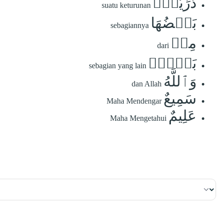
ذُرِّيَّةَۢ
suatu keturunan
بَعۡضُهَا
sebagiannya
مِنۢ
dari
بَعۡضٖۗ
sebagian yang lain
وَٱللَّهُ
dan Allah
سَمِيعٌ
Maha Mendengar
عَلِيمٌ
Maha Mengetahui