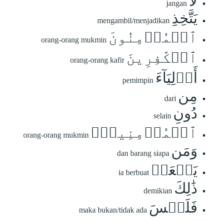
لَّا
jangan
يَتَّخِذِ
mengambil/menjadikan
ٱلۡمُؤۡمِنُونَ
orang-orang mukmin
ٱلۡكَٰفِرِينَ
orang-orang kafir
أَوۡلِيَآءَ
pemimpin
مِن
dari
دُونِ
selain
ٱلۡمُؤۡمِنِينَۖ
orang-orang mukmin
وَمَن
dan barang siapa
يَفۡعَلۡ
ia berbuat
ذَٰلِكَ
demikian
فَلَيۡسَ
maka bukan/tidak ada