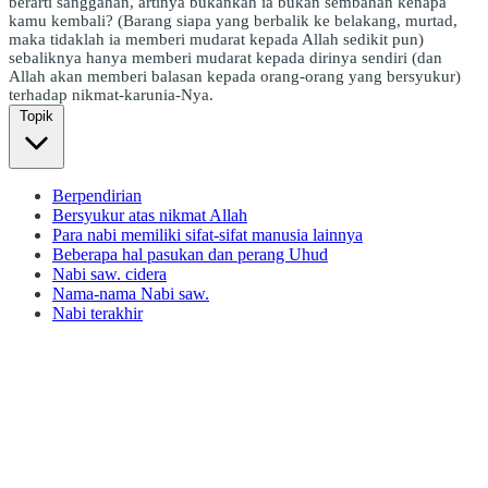
berarti sanggahan, artinya bukankah ia bukan sembahan kenapa
kamu kembali? (Barang siapa yang berbalik ke belakang, murtad,
maka tidaklah ia memberi mudarat kepada Allah sedikit pun)
sebaliknya hanya memberi mudarat kepada dirinya sendiri (dan
Allah akan memberi balasan kepada orang-orang yang bersyukur)
terhadap nikmat-karunia-Nya.
Topik
Berpendirian
Bersyukur atas nikmat Allah
Para nabi memiliki sifat-sifat manusia lainnya
Beberapa hal pasukan dan perang Uhud
Nabi saw. cidera
Nama-nama Nabi saw.
Nabi terakhir