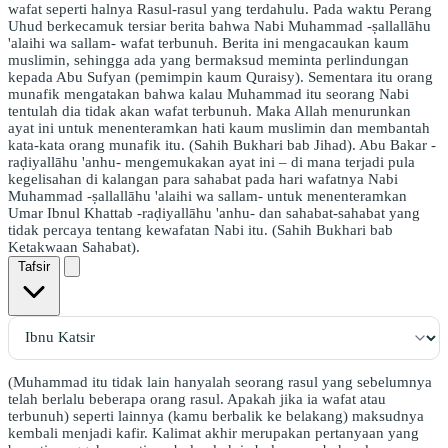
wafat seperti halnya Rasul-rasul yang terdahulu. Pada waktu Perang
Uhud berkecamuk tersiar berita bahwa Nabi Muhammad -ṣallallāhu
'alaihi wa sallam- wafat terbunuh. Berita ini mengacaukan kaum
muslimin, sehingga ada yang bermaksud meminta perlindungan
kepada Abu Sufyan (pemimpin kaum Quraisy). Sementara itu orang
munafik mengatakan bahwa kalau Muhammad itu seorang Nabi
tentulah dia tidak akan wafat terbunuh. Maka Allah menurunkan
ayat ini untuk menenteramkan hati kaum muslimin dan membantah
kata-kata orang munafik itu. (Sahih Bukhari bab Jihad). Abu Bakar -
raḍiyallāhu 'anhu- mengemukakan ayat ini – di mana terjadi pula
kegelisahan di kalangan para sahabat pada hari wafatnya Nabi
Muhammad -ṣallallāhu 'alaihi wa sallam- untuk menenteramkan
Umar Ibnul Khattab -raḍiyallāhu 'anhu- dan sahabat-sahabat yang
tidak percaya tentang kewafatan Nabi itu. (Sahih Bukhari bab
Ketakwaan Sahabat).
Tafsir
(Muhammad itu tidak lain hanyalah seorang rasul yang sebelumnya
telah berlalu beberapa orang rasul. Apakah jika ia wafat atau
terbunuh) seperti lainnya (kamu berbalik ke belakang) maksudnya
kembali menjadi kafir. Kalimat akhir merupakan pertanyaan yang