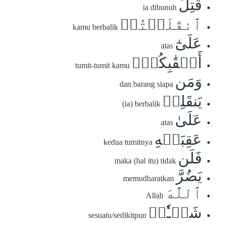
قُتِلَ
ia dibunuh
ٱنقَلَبۡتُمۡ
kamu berbalik
عَلَىٰٓ
atas
أَعۡقَٰبِكُمۡۚ
tumit-tumit kamu
وَمَن
dan barang siapa
يَنقَلِبۡ
(ia) berbalik
عَلَىٰ
atas
عَقِبَيۡهِ
kedua tumitnya
فَلَن
maka (hal itu) tidak
يَضُرَّ
memudharatkan
ٱللَّهَ
Allah
شَيۡـٔٗاۚ
sesuatu/sedikitpun