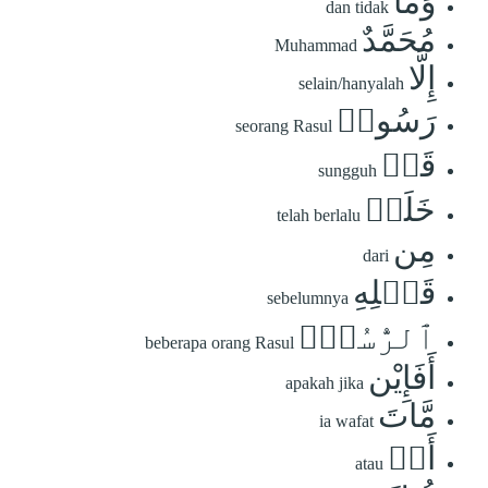
وَمَا
dan tidak
مُحَمَّدٌ
Muhammad
إِلَّا
selain/hanyalah
رَسُولٞ
seorang Rasul
قَدۡ
sungguh
خَلَتۡ
telah berlalu
مِن
dari
قَبۡلِهِ
sebelumnya
ٱلرُّسُلُۚ
beberapa orang Rasul
أَفَإِيْن
apakah jika
مَّاتَ
ia wafat
أَوۡ
atau