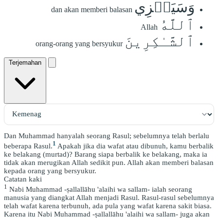
وَسَيَجۡزِي
dan akan memberi balasan
ٱللَّهُ
Allah
ٱلشَّـٰكِرِينَ
orang-orang yang bersyukur
Terjemahan
Dan Muhammad hanyalah seorang Rasul; sebelumnya telah berlalu
1
beberapa Rasul.
Apakah jika dia wafat atau dibunuh, kamu berbalik
ke belakang (murtad)? Barang siapa berbalik ke belakang, maka ia
tidak akan merugikan Allah sedikit pun. Allah akan memberi balasan
kepada orang yang bersyukur.
Catatan kaki
1
Nabi Muhammad -ṣallallāhu 'alaihi wa sallam- ialah seorang
manusia yang diangkat Allah menjadi Rasul. Rasul-rasul sebelumnya
telah wafat karena terbunuh, ada pula yang wafat karena sakit biasa.
Karena itu Nabi Muhammad -ṣallallāhu 'alaihi wa sallam- juga akan