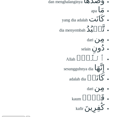
وَصَدَّهَا
dan menghalanginya
مَا
apa
كَانَت
yang dia adalah
تَّعۡبُدُ
dia menyembah
مِن
dari
دُونِ
selain
ٱللَّهِۖ
Allah
إِنَّهَا
sesungguhnya dia
كَانَتۡ
adalah dia
مِن
dari
قَوۡمٖ
kaum
كَٰفِرِينَ
kafir