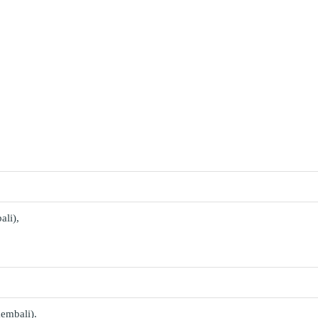
li),
embali).