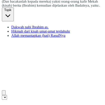
(Dan bacakanlah kepada mereka) yakni orang-orang kafir Mekah
(kisah) berita (Ibrahim) kemudian dijelaskan oleh Badalnya, yaitu:.
Topik
Dakwah nabi Ibrahim as.
Hikmah dari kisah umat-umat terdahulu
Allah memantapkan (hati) RasulNya