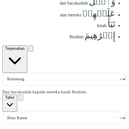
وَٱتۡلُ
dan bacakanlah
عَلَيۡهِمۡ
atas mereka
نَبَأَ
kisah
إِبۡرَٰهِيمَ
Ibrahim
Terjemahan
Dan bacakanlah kepada mereka kisah Ibrahim.
Tafsir