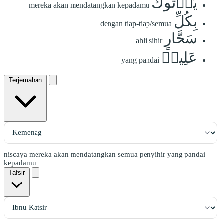
يَأۡتُوكَ
mereka akan mendatangkan kepadamu
بِكُلِّ
dengan tiap-tiap/semua
سَحَّارٍ
ahli sihir
عَلِيمٖ
yang pandai
Terjemahan
niscaya mereka akan mendatangkan semua penyihir yang pandai
kepadamu.
Tafsir