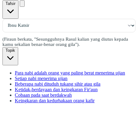
Tafsir
(Firaun berkata, "Sesungguhnya Rasul kalian yang diutus kepada
kamu sekalian benar-benar orang gila").
Topik
Para nabi adalah orang yang paling berat menerima ujian
Setiap nabi menerima ujian
Beberapa nabi dituduh tukang sihir atau gila
Ketidak-berdayaan dan keingkaran Fir'aun
Cobaan pada saat berdakwah
Keingkaran dan kedurhakaan orang kafir