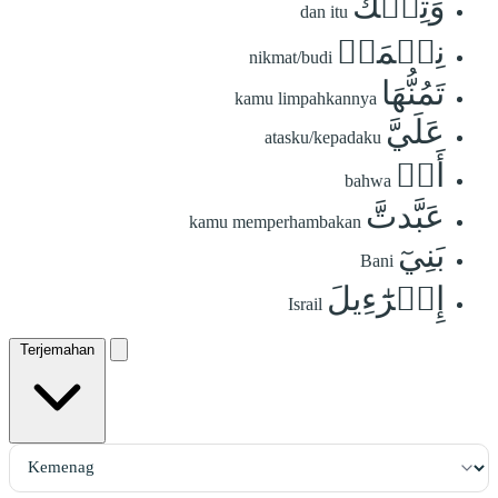
وَتِلۡكَ
dan itu
نِعۡمَةٞ
nikmat/budi
تَمُنُّهَا
kamu limpahkannya
عَلَيَّ
atasku/kepadaku
أَنۡ
bahwa
عَبَّدتَّ
kamu memperhambakan
بَنِيٓ
Bani
إِسۡرَٰٓءِيلَ
Israil
Terjemahan