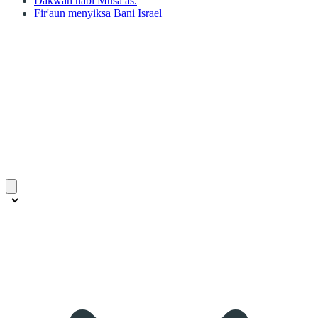
Dakwah nabi Musa as.
Fir'aun menyiksa Bani Israel