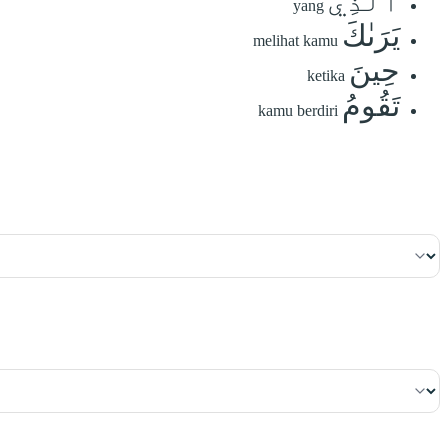
ٱلَّذِي
yang
يَرَىٰكَ
melihat kamu
حِينَ
ketika
تَقُومُ
kamu berdiri