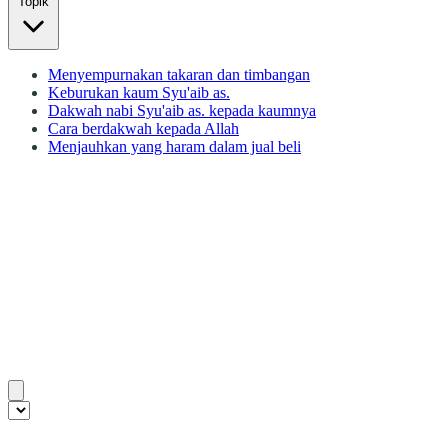
Topik
Menyempurnakan takaran dan timbangan
Keburukan kaum Syu'aib as.
Dakwah nabi Syu'aib as. kepada kaumnya
Cara berdakwah kepada Allah
Menjauhkan yang haram dalam jual beli