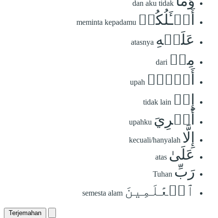
وَمَآ
dan aku tidak
أَسۡـَٔلُكُمۡ
meminta kepadamu
عَلَيۡهِ
atasnya
مِنۡ
dari
أَجۡرٍۖ
upah
إِنۡ
tidak lain
أَجۡرِيَ
upahku
إِلَّا
kecuali/hanyalah
عَلَىٰ
atas
رَبِّ
Tuhan
ٱلۡعَٰلَمِينَ
semesta alam
Terjemahan