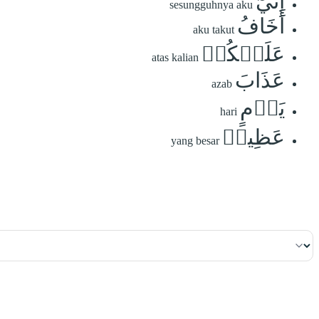
إِنِّيٓ
sesungguhnya aku
أَخَافُ
aku takut
عَلَيۡكُمۡ
atas kalian
عَذَابَ
azab
يَوۡمٍ
hari
عَظِيمٖ
yang besar