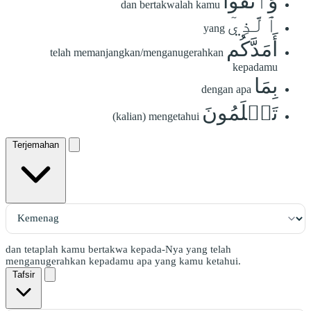
وَٱتَّقُواْ
dan bertakwalah kamu
ٱلَّذِيٓ
yang
أَمَدَّكُم
telah memanjangkan/menganugerahkan
kepadamu
بِمَا
dengan apa
تَعۡلَمُونَ
(kalian) mengetahui
Terjemahan
dan tetaplah kamu bertakwa kepada-Nya yang telah
menganugerahkan kepadamu apa yang kamu ketahui.
Tafsir