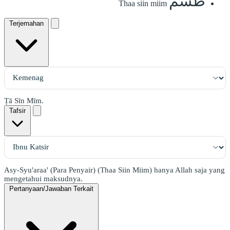
طسٓمٓ
Thaa siin miim
Terjemahan
Ṭā Sīn Mīm.
Tafsir
Asy-Syu'araa' (Para Penyair) (Thaa Siin Miim) hanya Allah saja yang
mengetahui maksudnya.
Pertanyaan/Jawaban Terkait