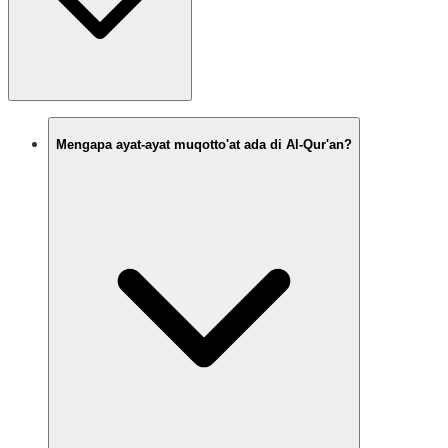
Mengapa ayat-ayat muqotto'at ada di Al-Qur'an?