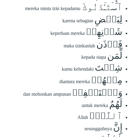
ٱسۡتَـٔۡذَنُوكَ
mereka minta izin kepadamu
لِبَعۡضِ
karena sebagian
شَأۡنِهِمۡ
keperluan mereka
فَأۡذَن
maka izinkanlah
لِّمَن
kepada siapa
شِئۡتَ
kamu kehendaki
مِنۡهُمۡ
diantara mereka
وَٱسۡتَغۡفِرۡ
dan mohonkan ampunan
لَهُمُ
untuk mereka
ٱللَّهَۚ
Allah
إِنَّ
sesungguhnya