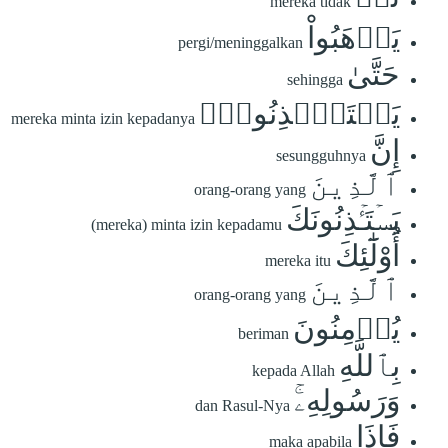
mereka tidak
يَذۡهَبُواْ
pergi/meninggalkan
حَتَّىٰ
sehingga
يَسۡتَـٔۡذِنُوهُۚ
mereka minta izin kepadanya
إِنَّ
sesungguhnya
ٱلَّذِينَ
orang-orang yang
يَسۡتَـٔۡذِنُونَكَ
(mereka) minta izin kepadamu
أُوْلَٰٓئِكَ
mereka itu
ٱلَّذِينَ
orang-orang yang
يُؤۡمِنُونَ
beriman
بِٱللَّهِ
kepada Allah
وَرَسُولِهِۦۚ
dan Rasul-Nya
فَإِذَا
maka apabila