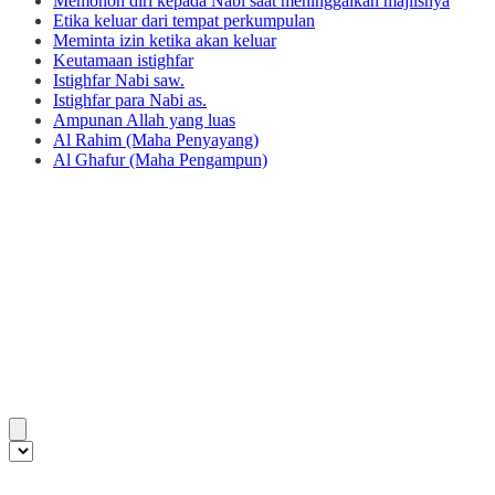
Memohon diri kepada Nabi saat meninggalkan majlisnya
Etika keluar dari tempat perkumpulan
Meminta izin ketika akan keluar
Keutamaan istighfar
Istighfar Nabi saw.
Istighfar para Nabi as.
Ampunan Allah yang luas
Al Rahim (Maha Penyayang)
Al Ghafur (Maha Pengampun)