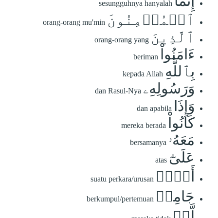
إِنَّمَا
sesungguhnya hanyalah
ٱلۡمُؤۡمِنُونَ
orang-orang mu'min
ٱلَّذِينَ
orang-orang yang
ءَامَنُواْ
beriman
بِٱللَّهِ
kepada Allah
وَرَسُولِهِۦ
dan Rasul-Nya
وَإِذَا
dan apabila
كَانُواْ
mereka berada
مَعَهُۥ
bersamanya
عَلَىٰٓ
atas
أَمۡرٖ
suatu perkara/urusan
جَامِعٖ
berkumpul/pertemuan
لَّمۡ