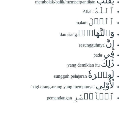
يُقَلِّبُ
membolak-balik/mempergantikan
ٱللَّهُ
Allah
ٱلَّيۡلَ
malam
وَٱلنَّهَارَۚ
dan siang
إِنَّ
sesungguhnya
فِي
pada
ذَٰلِكَ
yang demikian itu
لَعِبۡرَةٗ
sungguh pelajaran
لِّأُوْلِي
bagi orang-orang yang mempunyai
ٱلۡأَبۡصَٰرِ
pemandangan