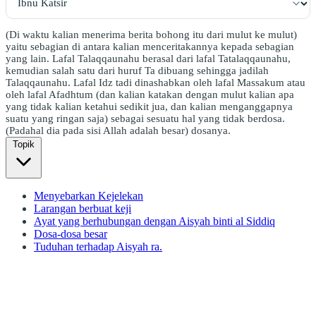
(Di waktu kalian menerima berita bohong itu dari mulut ke mulut)
yaitu sebagian di antara kalian menceritakannya kepada sebagian
yang lain. Lafal Talaqqaunahu berasal dari lafal Tatalaqqaunahu,
kemudian salah satu dari huruf Ta dibuang sehingga jadilah
Talaqqaunahu. Lafal Idz tadi dinashabkan oleh lafal Massakum atau
oleh lafal Afadhtum (dan kalian katakan dengan mulut kalian apa
yang tidak kalian ketahui sedikit jua, dan kalian menganggapnya
suatu yang ringan saja) sebagai sesuatu hal yang tidak berdosa.
(Padahal dia pada sisi Allah adalah besar) dosanya.
Topik
Menyebarkan Kejelekan
Larangan berbuat keji
Ayat yang berhubungan dengan Aisyah binti al Siddiq
Dosa-dosa besar
Tuduhan terhadap Aisyah ra.