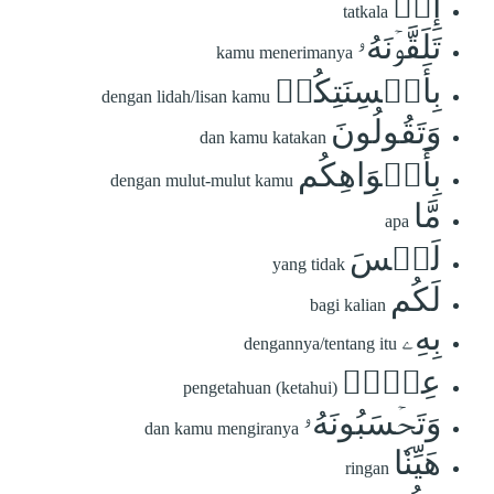
إِذۡ
tatkala
تَلَقَّوۡنَهُۥ
kamu menerimanya
بِأَلۡسِنَتِكُمۡ
dengan lidah/lisan kamu
وَتَقُولُونَ
dan kamu katakan
بِأَفۡوَاهِكُم
dengan mulut-mulut kamu
مَّا
apa
لَيۡسَ
yang tidak
لَكُم
bagi kalian
بِهِۦ
dengannya/tentang itu
عِلۡمٞ
pengetahuan (ketahui)
وَتَحۡسَبُونَهُۥ
dan kamu mengiranya
هَيِّنٗا
ringan