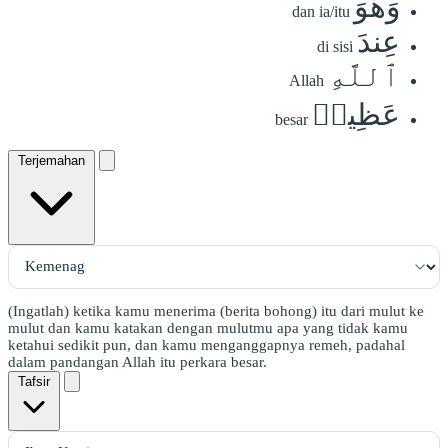
وَهُوَ
dan ia/itu
عِندَ
di sisi
ٱللَّهِ
Allah
عَظِيمٞ
besar
Terjemahan
(Ingatlah) ketika kamu menerima (berita bohong) itu dari mulut ke
mulut dan kamu katakan dengan mulutmu apa yang tidak kamu
ketahui sedikit pun, dan kamu menganggapnya remeh, padahal
dalam pandangan Allah itu perkara besar.
Tafsir