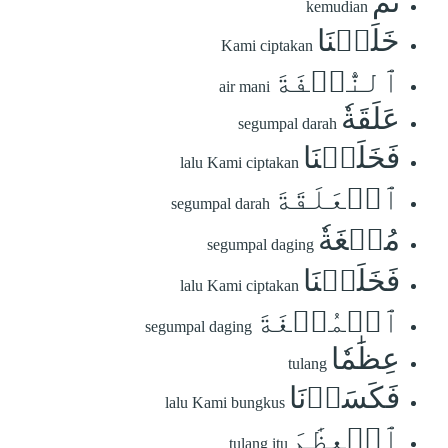
ثُمَّ
kemudian
خَلَقۡنَا
Kami ciptakan
ٱلنُّطۡفَةَ
air mani
عَلَقَةٗ
segumpal darah
فَخَلَقۡنَا
lalu Kami ciptakan
ٱلۡعَلَقَةَ
segumpal darah
مُضۡغَةٗ
segumpal daging
فَخَلَقۡنَا
lalu Kami ciptakan
ٱلۡمُضۡغَةَ
segumpal daging
عِظَٰمٗا
tulang
فَكَسَوۡنَا
lalu Kami bungkus
ٱلۡعِظَٰمَ
tulang itu