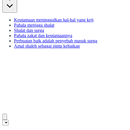
Keutamaan meninggalkan hal-hal yang keji
Pahala menjaga shalat
Shalat dan surga
Pahala zakat dan keutamaannya
Perbuatan baik adalah penyebab masuk surga
Amal shaleh sebagai pintu kebaikan