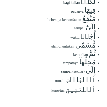
لَكُمۡ
bagi kalian
فِيهَا
padanya
مَنَٰفِعُ
beberapa kemanfaatan
إِلَىٰٓ
sampai
أَجَلٖ
waktu
مُّسَمّٗى
telah ditentukan
ثُمَّ
kemudian
مَحِلُّهَآ
tempatnya
إِلَى
sampai (sekitar)
ٱلۡبَيۡتِ
rumah
ٱلۡعَتِيقِ
kuno/tua