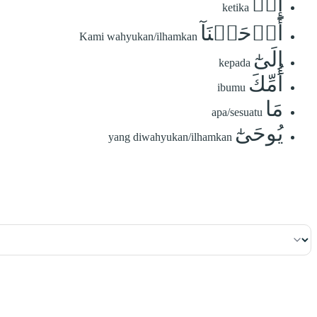
إِذۡ
ketika
أَوۡحَيۡنَآ
Kami wahyukan/ilhamkan
إِلَىٰٓ
kepada
أُمِّكَ
ibumu
مَا
apa/sesuatu
يُوحَىٰٓ
yang diwahyukan/ilhamkan