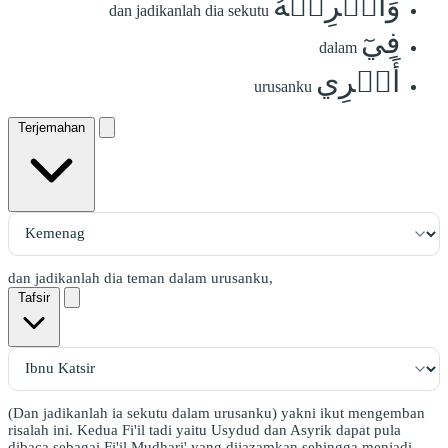
وَأَشۡرِكۡهُ
dan jadikanlah dia sekutu
فِيٓ
dalam
أَمۡرِي
urusanku
Terjemahan
dan jadikanlah dia teman dalam urusanku,
Tafsir
(Dan jadikanlah ia sekutu dalam urusanku) yakni ikut mengemban
risalah ini. Kedua Fi'il tadi yaitu Usydud dan Asyrik dapat pula
dibaca sebagai Fi'il Mudhari' yang dijazamkan sehingga menjadi