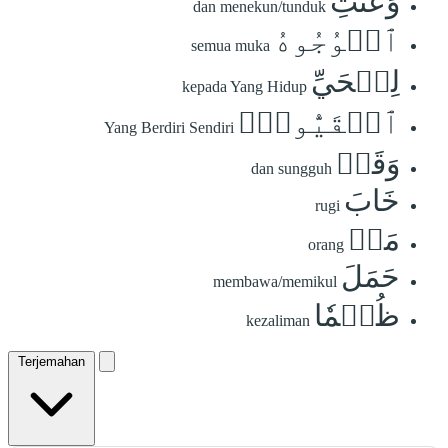
وَعَنَتِ
dan menekun/tunduk
ٱلۡوُجُوهُ
semua muka
لِلۡحَيِّ
kepada Yang Hidup
ٱلۡقَيُّومِۖ
Yang Berdiri Sendiri
وَقَدۡ
dan sungguh
خَابَ
rugi
مَنۡ
orang
حَمَلَ
membawa/memikul
ظُلۡمٗا
kezaliman
Terjemahan