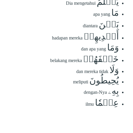
يَعۡلَمُ
Dia mengetahui
مَا
apa yang
بَيۡنَ
diantara
أَيۡدِيهِمۡ
hadapan mereka
وَمَا
dan apa yang
خَلۡفَهُمۡ
belakang mereka
وَلَا
dan mereka tidak
يُحِيطُونَ
meliputi
بِهِۦ
dengan-Nya
عِلۡمٗا
ilmu