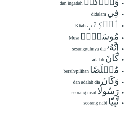
وَٱذۡكُرۡ
dan ingatlah
فِي
didalam
ٱلۡكِتَٰبِ
Kitab
مُوسَىٰٓۚ
Musa
إِنَّهُۥ
sesungguhnya dia
كَانَ
adalah
مُخۡلَصٗا
bersih/pilihan
وَكَانَ
dan adalah dia
رَسُولٗا
seorang rasul
نَّبِيّٗا
seorang nabi