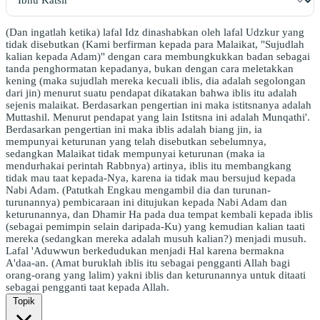
(Dan ingatlah ketika) lafal Idz dinashabkan oleh lafal Udzkur yang
tidak disebutkan (Kami berfirman kepada para Malaikat, "Sujudlah
kalian kepada Adam)" dengan cara membungkukkan badan sebagai
tanda penghormatan kepadanya, bukan dengan cara meletakkan
kening (maka sujudlah mereka kecuali iblis, dia adalah segolongan
dari jin) menurut suatu pendapat dikatakan bahwa iblis itu adalah
sejenis malaikat. Berdasarkan pengertian ini maka istitsnanya adalah
Muttashil. Menurut pendapat yang lain Istitsna ini adalah Munqathi'.
Berdasarkan pengertian ini maka iblis adalah biang jin, ia
mempunyai keturunan yang telah disebutkan sebelumnya,
sedangkan Malaikat tidak mempunyai keturunan (maka ia
mendurhakai perintah Rabbnya) artinya, iblis itu membangkang
tidak mau taat kepada-Nya, karena ia tidak mau bersujud kepada
Nabi Adam. (Patutkah Engkau mengambil dia dan turunan-
turunannya) pembicaraan ini ditujukan kepada Nabi Adam dan
keturunannya, dan Dhamir Ha pada dua tempat kembali kepada iblis
(sebagai pemimpin selain daripada-Ku) yang kemudian kalian taati
mereka (sedangkan mereka adalah musuh kalian?) menjadi musuh.
Lafal 'Aduwwun berkedudukan menjadi Hal karena bermakna
A'daa-an. (Amat buruklah iblis itu sebagai pengganti Allah bagi
orang-orang yang lalim) yakni iblis dan keturunannya untuk ditaati
sebagai pengganti taat kepada Allah.
Topik