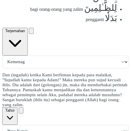
لِلظَّـٰلِمِينَ
bagi orang-orang yang zalim
بَدَلٗا
pengganti
Terjemahan
Dan (ingatlah) ketika Kami berfirman kepada para malaikat,
"Sujudlah kamu kepada Adam!" Maka mereka pun sujud kecuali
iblis. Dia adalah dari (golongan) jin, maka dia mendurhakai perintah
Tuhannya. Pantaskah kamu menjadikan dia dan keturunannya
sebagai pemimpin selain Aku, padahal mereka adalah musuhmu?
Sangat buruklah (iblis itu) sebagai pengganti (Allah) bagi orang
yang zalim.
Tafsir