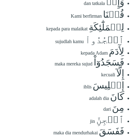
وَإِذۡ
dan tatkala
قُلۡنَا
Kami berfirman
لِلۡمَلَٰٓئِكَةِ
kepada para malaikat
ٱسۡجُدُواْ
sujudlah kamu
لِأٓدَمَ
kepada Adam
فَسَجَدُوٓاْ
maka mereka sujud
إِلَّآ
kecuali
إِبۡلِيسَ
iblis
كَانَ
adalah dia
مِنَ
dari
ٱلۡجِنِّ
jin
فَفَسَقَ
maka dia mendurhakai