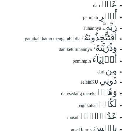
عَنۡ
dari
أَمۡرِ
perintah
رَبِّهِۦٓۗ
Tuhannya
أَفَتَتَّخِذُونَهُۥ
patutkah kamu mengambil dia
وَذُرِّيَّتَهُۥٓ
dan keturunannya
أَوۡلِيَآءَ
pemimpin
مِن
dari
دُونِي
selainKU
وَهُمۡ
dan/sedang mereka
لَكُمۡ
bagi kalian
عَدُوُّۢۚ
musuh
بِئۡسَ
amat buruk