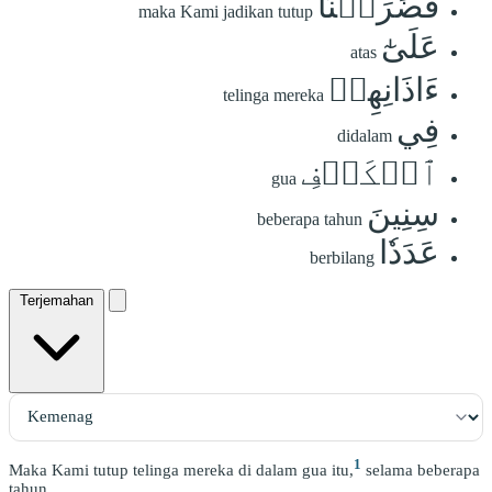
فَضَرَبۡنَا
maka Kami jadikan tutup
عَلَىٰٓ
atas
ءَاذَانِهِمۡ
telinga mereka
فِي
didalam
ٱلۡكَهۡفِ
gua
سِنِينَ
beberapa tahun
عَدَدٗا
berbilang
Terjemahan
1
Maka Kami tutup telinga mereka di dalam gua itu,
selama beberapa
tahun,