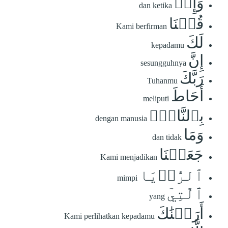
وَإِذۡ
dan ketika
قُلۡنَا
Kami berfirman
لَكَ
kepadamu
إِنَّ
sesungguhnya
رَبَّكَ
Tuhanmu
أَحَاطَ
meliputi
بِٱلنَّاسِۚ
dengan manusia
وَمَا
dan tidak
جَعَلۡنَا
Kami menjadikan
ٱلرُّءۡيَا
mimpi
ٱلَّتِيٓ
yang
أَرَيۡنَٰكَ
Kami perlihatkan kepadamu