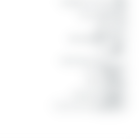
إِنَّهُۥ
sesungguhnya ia (syaitan)
لَيۡسَ
tidak ada
لَهُۥ
baginya
سُلۡطَٰنٌ
kekuasaan
عَلَى
atas
ٱلَّذِينَ
orang-orang yang
ءَامَنُواْ
beriman
وَعَلَىٰ
dan atas
رَبِّهِمۡ
Tuhan mereka
يَتَوَكَّلُونَ
mereka bertawakkal