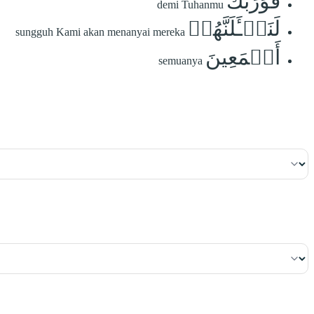
فَوَرَبِّكَ
demi Tuhanmu
لَنَسۡـَٔلَنَّهُمۡ
sungguh Kami akan menanyai mereka
أَجۡمَعِينَ
semuanya