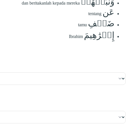
وَنَبِّئۡهُمۡ
dan beritakanlah kepada mereka
عَن
tentang
ضَيۡفِ
tamu
إِبۡرَٰهِيمَ
Ibrahim