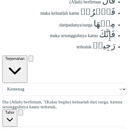
قَالَ
(Allah) berfirman
فَٱخۡرُجۡ
maka keluarlah kamu
مِنۡهَا
daripadanya/surga
فَإِنَّكَ
maka sesungguhnya kamu
رَجِيمٞ
terkutuk
Terjemahan
Dia (Allah) berfirman, "(Kalau begitu) keluarlah dari surga, karena
sesungguhnya kamu terkutuk,
Tafsir