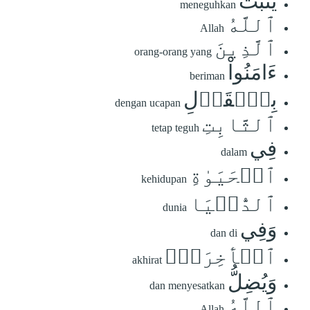
يُثَبِّتُ
meneguhkan
ٱللَّهُ
Allah
ٱلَّذِينَ
orang-orang yang
ءَامَنُواْ
beriman
بِٱلۡقَوۡلِ
dengan ucapan
ٱلثَّابِتِ
tetap teguh
فِي
dalam
ٱلۡحَيَوٰةِ
kehidupan
ٱلدُّنۡيَا
dunia
وَفِي
dan di
ٱلۡأٓخِرَةِۖ
akhirat
وَيُضِلُّ
dan menyesatkan
ٱللَّهُ
Allah